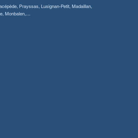
Lacépède, Prayssas, Lusignan-Petit, Madaillan,
uve, Monbalen,…