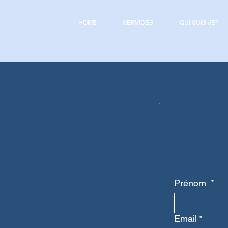
HOME
SERVICES
QUI SUIS-JE?
Prénom
*
Email
*